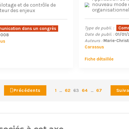
nouveau mode d
lotage et de contrôle de
organisationnel
teur des enjeux
Type de publi. :
Comm
nication dans un congrès
Date de publi. :
01/01
2008
Auteurs :
Marie-Christ
sus
Carassus
Fiche détaillée
Précédents
1
...
62
63
64
...
67
Suiv