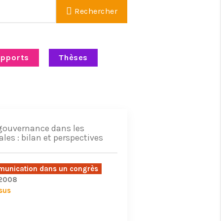
Rechercher
pports
Thèses
 gouvernance dans les
ales : bilan et perspectives
unication dans un congrès
/2008
sus