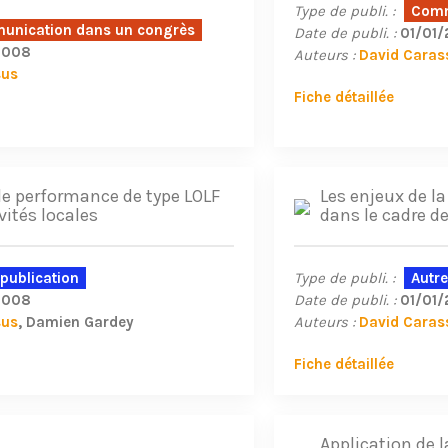
Type de publi. :
Comm
nication dans un congrès
Date de publi. :
01/01
2008
Auteurs :
David Caras
sus
Fiche détaillée
e performance de type LOLF
Les enjeux de l
vités locales
dans le cadre de
 publication
Type de publi. :
Autre
2008
Date de publi. :
01/01
sus
Damien Gardey
Auteurs :
David Caras
Fiche détaillée
Application de l