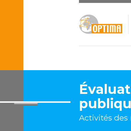
Évaluat
publiq
Activités de