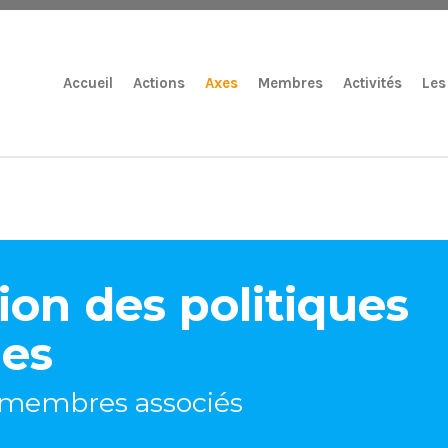
Accueil
Actions
Axes
Membres
Activités
Les
ion des politiques
ues
s membres associés