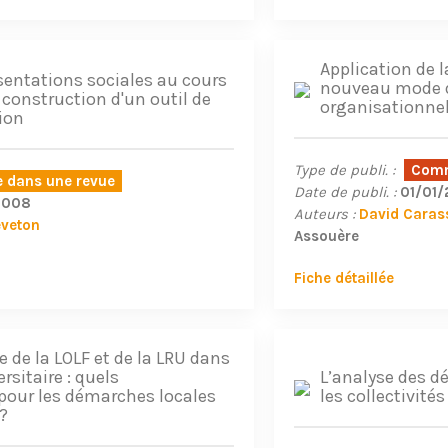
Application de l
ésentations sociales au cours
nouveau mode d
construction d'un outil de
organisationnel
ion
Type de publi. :
Comm
le dans une revue
Date de publi. :
01/01
2008
Auteurs :
David Caras
eveton
Assouère
Fiche détaillée
 de la LOLF et de la LRU dans
rsitaire : quels
L’analyse des d
pour les démarches locales
les collectivités
?