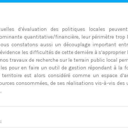
uelles d’évaluation des politiques locales peuvent
inante quantitative/financière, leur périmètre trop la
nous constatons aussi un découplage important entre 
évidence les difficultés de cette dernière à s’approprier
nos travaux de recherche sur le terrain public local pe
ales pour en faire un outil de gestion répondant à la f
 territoire est alors considéré comme un espace d’an
sources consommées, de ses réalisations vis-à-vis des 
.
: