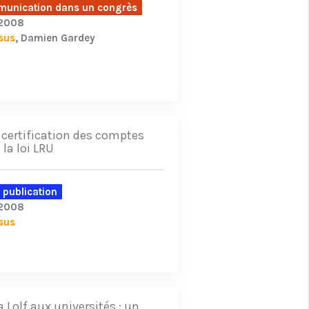
unication dans un congrès
/2008
sus
Damien Gardey
a certification des comptes
 la loi LRU
 publication
/2008
sus
a Lolf aux universités : un