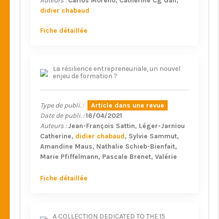
Auteurs :
Carlos Moreno
Catherine Cg Gall
didier chabaud
Fiche détaillée
La résilience entrepreneuriale, un nouvel
enjeu de formation ?
Type de publi. :
Article dans une revue
Date de publi. :
16/04/2021
Auteurs :
Jean-François Sattin
Léger-Jarniou
Catherine
didier chabaud
Sylvie Sammut
Amandine Maus
Nathalie Schieb-Bienfait
Marie Pfiffelmann
Pascale Brenet
Valérie
François
Stéphane Foliard
Stéphanie Loup
Hedi Yezza
Florent Pratlong
Caroline Verzat
Fiche détaillée
Bérangère Deschamps
Julien De freyman
Corinne Poroli
Sandrine Emin
L. Alexandre
Nathalie Lameta
Jeremie Renouf
Erik
A COLLECTION DEDICATED TO THE 15
Krieger