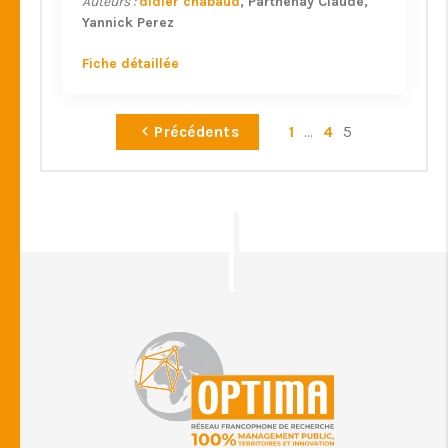
Auteurs :
didier chabaud
Parthenay Claude
Yannick Perez
Fiche détaillée
Précédents
1
...
4
5