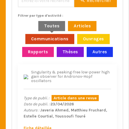
Rechercher
Filtrer par type d'activité :
Toutes
Articles
Communications
Ouvrages
Rapports
Thèses
Autres
Singularity & peaking-free low-power high
gain observer for Andronov-Hopf
oscillators
Type de publi. :
Article dans une revue
Date de publi. :
23/04/2026
Auteurs :
Javeria Ahmed
Matthieu Fruchard
Estelle Courtial
Youssoufi Touré
Fiche détaillée