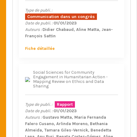
Type de publi. :
Communication dans un congrès
Date de publi. :
01/01/2023
Auteurs :
Didier Chabaud
Aline Matta
Jean-
François Sattin
Fiche détaillée
Social Sciences for Community
Engagement in Humanitarian Action -
Mapping Review on Ethics and Data
Sharing
Type de publi. :
Rapport
Date de publi. :
01/01/2023
Auteurs :
Gustavo Matta
Maria Fernanda
Falero Cusano
Arlinda Moreno
Bethania
Almeida
Tamara Giles-Vernick
Benedetta
Lana
Anu Puri
Renata Cortez-Gómez
Aline