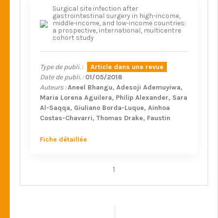
Surgical site infection after
gastrointestinal surgery in high-income,
middle-income, and low-income countries:
a prospective, international, multicentre
cohort study
Type de publi. :
Article dans une revue
Date de publi. :
01/05/2018
Auteurs :
Aneel Bhangu
Adesoji Ademuyiwa
Maria Lorena Aguilera
Philip Alexander
Sara
Al-Saqqa
Giuliano Borda-Luque
Ainhoa
Costas-Chavarri
Thomas Drake
Faustin
Ntirenganya
J Edward Fitzgerald
Stuart
Fergusson
James Glasbey
Jc Allen Ingabire
Fiche détaillée
Lawani Ismaïl
Hosni Khairy Salem
Anyomih
Theophilus Teddy Kojo
Marie Carmela
Lapitan
Richard Lilford
1
Andre Mihaljevic
Dion Morton
Alphonse Zeta Mutabazi
Dmitri
Nepogodiev
Adewale Adisa
Riinu Ots
Francesco Pata
Thomas Pinkney
Tomas
Poškus
Ahmad Uzair Qureshi
Antonio