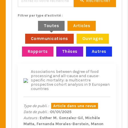
Rechercher
Filtrer par type d'activité :
Toutes
Articles
Communications
Ouvrages
Rapports
Thèses
Autres
Associations between degree of food
processing and all-cause and cause-
specific mortality: a multicentre
prospective cohort analysis in 9 European
countries
Type de publi. :
Article dans une revue
Date de publi. :
01/01/2025
Auteurs :
Esther M. Gonzalez-Gil
Michèle
Matta
Fernanda Morales-Berstein
Manon