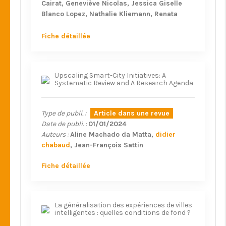
Cairat
Geneviève Nicolas
Jessica Giselle
Blanco Lopez
Nathalie Kliemann
Renata
Bertazzi Levy
Fernanda Rauber
Inarie
Jacobs
Aline Al Nahas
Emine Koc Cakmak
Fiche détaillée
Eszter P. Vamos
Kiara Chu Mei Chang
Sahar
G. Yammine
Christopher Millett
Mathilde
Touvier
Maria Gabriela Matias Pinho
Upscaling Smart-City Initiatives: A
Konstantinos K. Tsilidis
Alicia K. Heath
Systematic Review and A Research Agenda
Christina M Lill
Valeria Pala
Conchi Moreno-
Iribas
Maria Santucci de Magistris
Christina
C. Dahm
Niels Bock
Anja Olsen
A. Marie
Type de publi. :
Article dans une revue
Tjønneland
Y. T. van Der Schouw
Pilar
Date de publi. :
01/01/2024
Amiano
Franziska Jannasch
Matthias Bernd
Auteurs :
Aline Machado da Matta
didier
Schulze
Francesca Romana Mancini
Chloé
chabaud
Jean-François Sattin
Marques
Claire Cadeau
Catalina Bonet
Daniel Redondo-Sánchez
Kristin
Fiche détaillée
Benjaminsen Borch
Magritt Brustad
Guri
Skeie
Jesús Humberto-Gómez
Alessandra
Macciotta
Pietro Ferrari
Laure Dossus
Marc
J. Gunter
Inge Huybrechts
La généralisation des expériences de villes
intelligentes : quelles conditions de fond ?