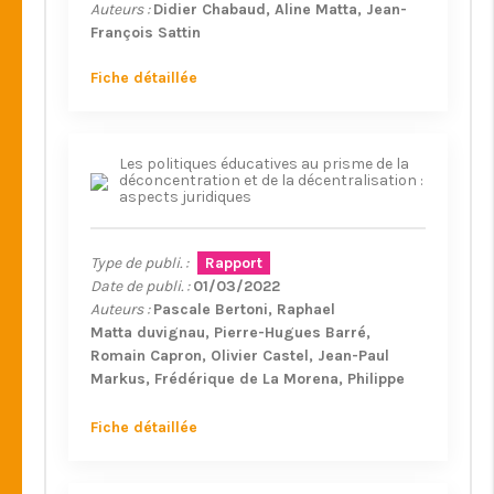
Auteurs :
Didier Chabaud
Aline Matta
Jean-
François Sattin
Fiche détaillée
Les politiques éducatives au prisme de la
déconcentration et de la décentralisation :
aspects juridiques
Type de publi. :
Rapport
Date de publi. :
01/03/2022
Auteurs :
Pascale Bertoni
Raphael
Matta duvignau
Pierre-Hugues Barré
Romain Capron
Olivier Castel
Jean-Paul
Markus
Frédérique de La Morena
Philippe
Raimbault
Aline Sanchez
Antony Taillefait
Grégoire Talpin
Fiche détaillée