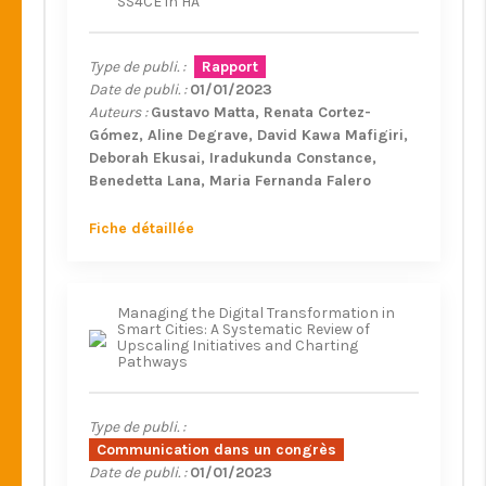
SS4CE in HA
Type de publi. :
Rapport
Date de publi. :
01/01/2023
Auteurs :
Gustavo Matta
Renata Cortez-
Gómez
Aline Degrave
David Kawa Mafigiri
Deborah Ekusai
Iradukunda Constance
Benedetta Lana
Maria Fernanda Falero
Cusano
Rania Elessawi
Fiche détaillée
Managing the Digital Transformation in
Smart Cities: A Systematic Review of
Upscaling Initiatives and Charting
Pathways
Type de publi. :
Communication dans un congrès
Date de publi. :
01/01/2023