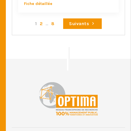
Fiche détaillée
1
2
...
8
Suivants