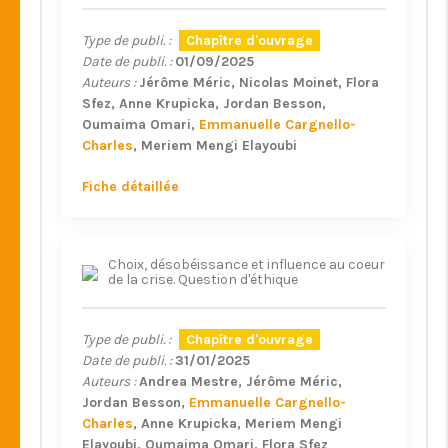
Type de publi. :
Chapître d'ouvrage
Date de publi. :
01/09/2025
Auteurs :
Jérôme Méric
Nicolas Moinet
Flora
Sfez
Anne Krupicka
Jordan Besson
Oumaima Omari
Emmanuelle Cargnello-
Charles
Meriem Mengi Elayoubi
Fiche détaillée
Choix, désobéissance et influence au coeur
de la crise. Question d'éthique
Type de publi. :
Chapître d'ouvrage
Date de publi. :
31/01/2025
Auteurs :
Andrea Mestre
Jérôme Méric
Jordan Besson
Emmanuelle Cargnello-
Charles
Anne Krupicka
Meriem Mengi
Elayoubi
Oumaima Omari
Flora Sfez