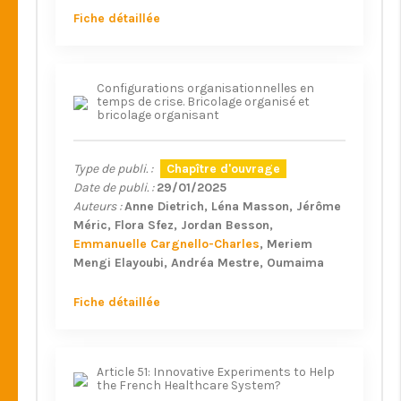
Fiche détaillée
Configurations organisationnelles en
temps de crise. Bricolage organisé et
bricolage organisant
Type de publi. :
Chapître d'ouvrage
Date de publi. :
29/01/2025
Auteurs :
Anne Dietrich
Léna Masson
Jérôme
Méric
Flora Sfez
Jordan Besson
Emmanuelle Cargnello-Charles
Meriem
Mengi Elayoubi
Andréa Mestre
Oumaima
Omari
Fiche détaillée
Article 51: Innovative Experiments to Help
the French Healthcare System?