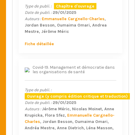
Type de publi. :
Chapître d'ouvrage
Date de publi. :
29/01/2025
Auteurs :
Emmanuelle Cargnello-Charles
Jordan Besson
Oumaima Omari
Andrea
Mestre
Jérôme Méric
Fiche détaillée
Covid-19. Management et démocratie dans
les organisations de santé
Type de publi. :
Ouvrage (y compris édition critique et traduction)
Date de publi. :
29/01/2025
Auteurs :
Jérôme Méric
Nicolas Moinet
Anne
Krupicka
Flora Sfez
Emmanuelle Cargnello-
Charles
Jordan Besson
Oumaima Omari
Andréa Mestre
Anne Dietrich
Léna Masson
Meriem Mengi Elayoubi