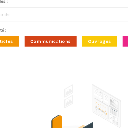
és :
té :
ticles
Communications
Ouvrages