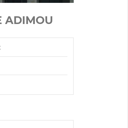
E ADIMOU
t