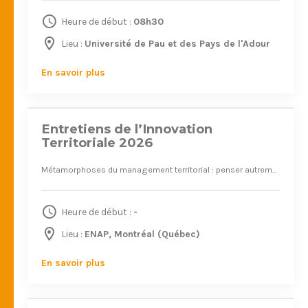
Heure de début :
08h30
Juin 2026
Lieu :
Université de Pau et des Pays de l'Adour
17
En savoir plus
Entretiens de l’Innovation
Territoriale 2026
Métamorphoses du management territorial : penser autrement l’action publique
Heure de début :
-
Mai 2025
Lieu :
ENAP, Montréal (Québec)
20
En savoir plus