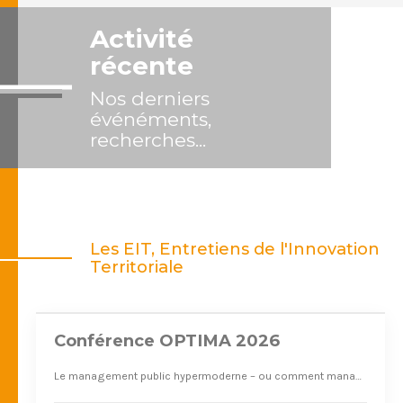
Activité
récente
Nos derniers
événéments,
recherches...
Nov. 2026
Les EIT, Entretiens de l'Innovation
12
Territoriale
Conférence OPTIMA 2026
Le management public hypermoderne – ou comment manager les politiques publiques en pensée complexe