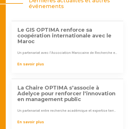
Dernières actualités et autres
06
événements
Le GIS OPTIMA renforce sa
#partenariat
coopération internationale avec le
Maroc
Déc. 2025
Un partenariat avec l’Association Marocaine de Recherche en Management Public pour développer la recherche et les échanges académiques
17
En savoir plus
La Chaire OPTIMA s’associe à
#partenariat
Adelyce pour renforcer l’innovation
en management public
Mars 2025
Un partenariat entre recherche académique et expertise terrain au service de l'action publique
25
En savoir plus