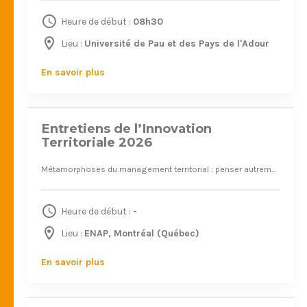
Heure de début :
08h30
Juin 2026
Lieu :
Université de Pau et des Pays de l'Adour
17
En savoir plus
Entretiens de l’Innovation
Territoriale 2026
Métamorphoses du management territorial : penser autrement l’action publique
Heure de début :
-
Mai 2025
Lieu :
ENAP, Montréal (Québec)
20
En savoir plus