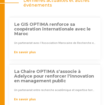
Dernières actualités et autres
06
événements
Le GIS OPTIMA renforce sa
#partenariat
coopération internationale avec le
Maroc
Déc. 2025
Un partenariat avec l’Association Marocaine de Recherche en Management Public pour développer la recherche et les échanges académiques
17
En savoir plus
La Chaire OPTIMA s’associe à
#partenariat
Adelyce pour renforcer l’innovation
en management public
Mars 2025
Un partenariat entre recherche académique et expertise terrain au service de l'action publique
25
En savoir plus