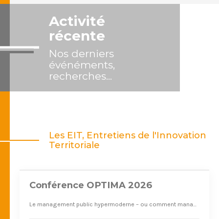
Activité
récente
Nos derniers
événéments,
recherches...
Nov. 2026
Les EIT, Entretiens de l'Innovation
12
Territoriale
Conférence OPTIMA 2026
Le management public hypermoderne – ou comment manager les politiques publiques en pensée complexe