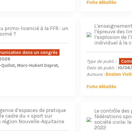
Fiche détaillée
L’enseignement
du primo-licencié à la FFR : un
l’épreuve des li
formé ?
l’explosion de l
individuel à la 
nication dans un congrès
2026
Type de publi. :
Comm
Quillot
Marc-Hubert Depret
Date de publi. :
10/06
Auteurs :
Bastien Violl
Fiche détaillée
gence d’espaces de pratique
Le contrôle des
le cadre du « sport sur
fédérations spor
 région Nouvelle-Aquitaine
société civile: 
2022