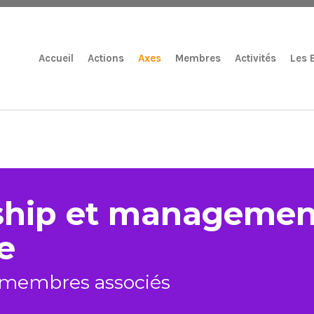
Accueil
Actions
Axes
Membres
Activités
Les 
ship et managemen
e
s membres associés