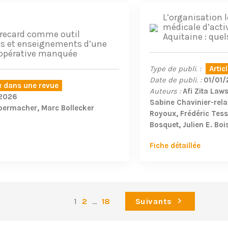
L’organisation l
médicale d’acti
recard comme outil
Aquitaine : quel
es et enseignements d’une
oopérative manquée
Type de publi. :
Artic
Date de publi. :
01/01
le dans une revue
Auteurs :
Afi Zita La
2026
Sabine Chavinier-rela
bermacher
Marc Bollecker
Royoux
Frédéric Tes
Bosquet
Julien E. Boi
Fiche détaillée
1
2
...
18
Suivants