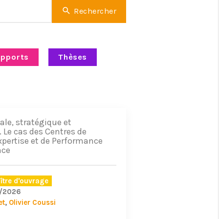
Rechercher
pports
Thèses
iale, stratégique et
. Le cas des Centres de
xpertise et de Performance
nce
ître d'ouvrage
/2026
et
Olivier Coussi