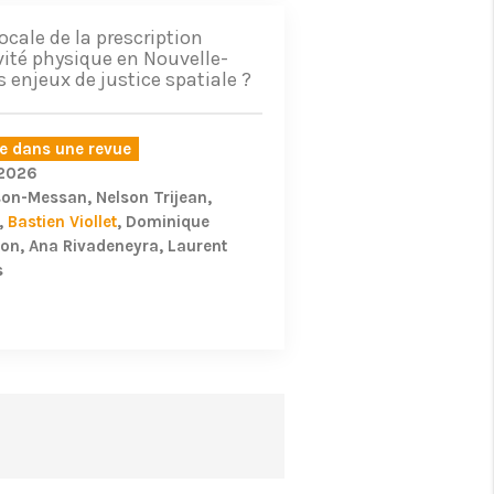
ocale de la prescription
vité physique en Nouvelle-
s enjeux de justice spatiale ?
le dans une revue
/2026
wson-Messan
Nelson Trijean
Bastien Viollet
Dominique
son
Ana Rivadeneyra
Laurent
s