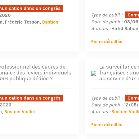
nication dans un congrès
Type de publi. :
Comm
2026
Date de publi. :
03/06
an
Frédéric Tesson
Bastien
Auteurs :
Hafid Baha
Fiche détaillée
ofessionnel des cadres de
La surveillance
nale : des leviers individuels
françaises : un
GRH publique dédiée ?
au service d’un 
nication dans un congrès
Type de publi. :
Comm
/2026
Date de publi. :
12/05
n
Bastien Viollet
Auteurs :
Bastien Violl
Fiche détaillée