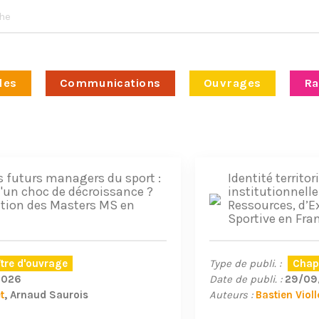
les
Communications
Ouvrages
Ra
s futurs managers du sport :
Identité territor
d'un choc de décroissance ?
institutionnelle
ution des Masters MS en
Ressources, d’E
Sportive en Fra
tre d'ouvrage
Type de publi. :
Chap
2026
Date de publi. :
29/09
t
Arnaud Saurois
Auteurs :
Bastien Violl